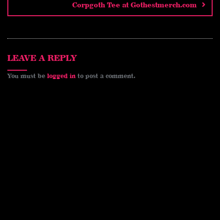
t
r
o
i
e
Corpgoth Tee at Gothestmerch.com
e
o
n
s
k
k
t
LEAVE A REPLY
You must be
logged in
to post a comment.