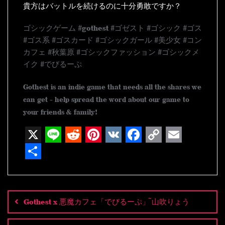
貴方はバットルを続けるのに十分勇敢ですか？
ゴシックゲーム #gothest #ゴゼスト #ゴシック #ゴス
#ゴス系 #ゴスカード #ゴシックガール #美少女 #コン
カフェ #秋葉原 #ゴシックファッション #ゴシックメ
イク #でびるーぷ
Gothest is an indie game that needs all the shares we
can get - help spread the word about our game to
your friends & family!
X
L
R
P
V
F
C
E
i
e
i
K
a
o
m
S
n
d
n
c
p
a
h
Post
navigation
e
d
t
e
y
i
a
Gothest x 悪魔カフェ「でびるーぷ」~ 山吹りょう
i
e
b
L
l
r